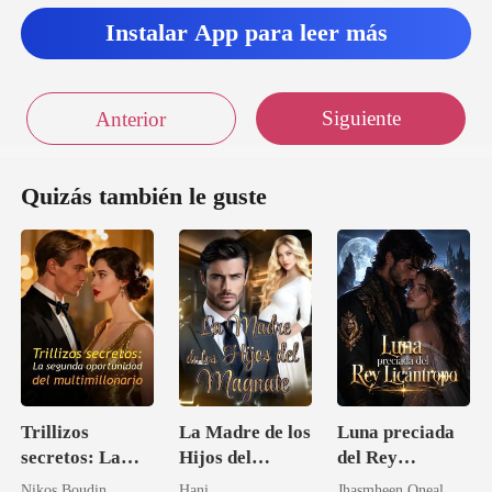
Instalar App para leer más
Siguiente
Anterior
Quizás también le guste
Trillizos
La Madre de los
Luna preciada
secretos: La
Hijos del
del Rey
segunda
Magnate
Licántropo
Nikos Boudin
Hani
Jhasmheen Oneal