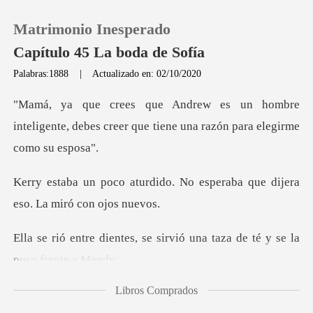
Matrimonio Inesperado
Capítulo 45 La boda de Sofía
Palabras:1888
|
Actualizado en: 02/10/2020
0
bre
inteligente, debes creer que tiene u
Recargar
o. No esperaba que dijera
Historia
es
Salir
se sirvió una taza de té y
Instalar APP
Libros Comprados
ca he dudado de su