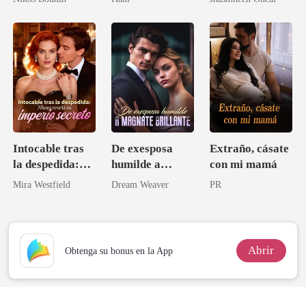
oportunidad del
multimillonario
Intocable tras
De exesposa
Extraño, cásate
la despedida:
humilde a
con mi mamá
Ahora revela su
magnate
Mira Westfield
Dream Weaver
PR
imperio secreto
brillante
Abrir
Obtenga su bonus en la App