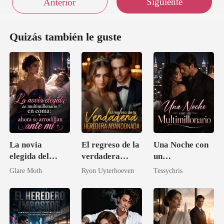
Siguiente
Anterior
Quizás también le guste
La novia
El regreso de la
Una Noche con
elegida del
verdadera
un
multimillonario
heredera
Multimillonario
Glare Moth
Ryon Uyterhoeven
Tessychris
en coma: ahora
abandonada
se arrodillan
ante mí