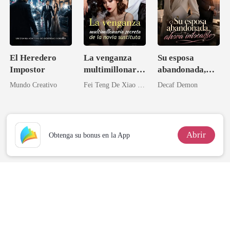
El Heredero
La venganza
Su esposa
Impostor
multimillonaria
abandonada,
secreta de la
ahora intocable
Mundo Creativo
Fei Teng De Xiao Kai Shui
Decaf Demon
novia sustituta
Abrir
Obtenga su bonus en la App