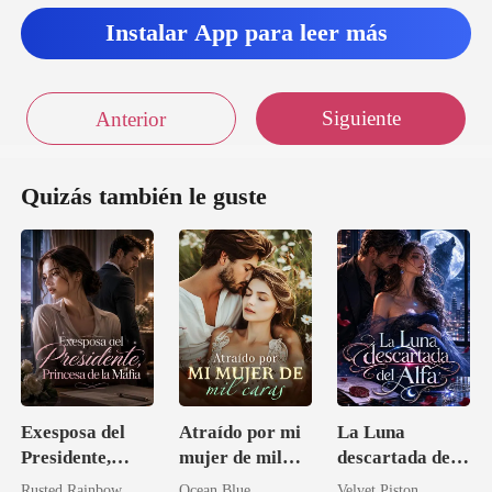
Instalar App para leer más
Siguiente
Anterior
Quizás también le guste
Exesposa del
Atraído por mi
La Luna
Presidente,
mujer de mil
descartada del
Princesa de la
caras
Alfa
Rusted Rainbow
Ocean Blue
Velvet Piston