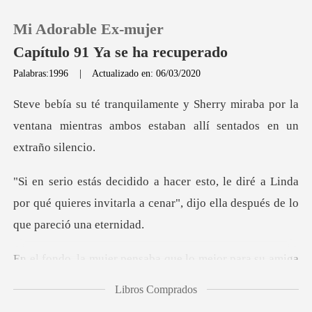
Mi Adorable Ex-mujer
Capítulo 91 Ya se ha recuperado
Palabras:1996
|
Actualizado en: 06/03/2020
0
miraba por la
ventana mientras ambos est
Recargar
é a Linda
Historia
por qué quieres invitarla a cenar", di
Salir
nsaba que lo mejor para
Instalar APP
Libros Comprados