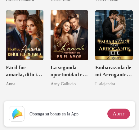
Mafia
Fácil fue
La segunda
Embarazada de
amarla, difícil
oportunidad en
mi Arrogante
fue dejarla
el amor
Jefe
Anna
Arny Gallucio
L.alejandra
Abrir
Obtenga su bonus en la App