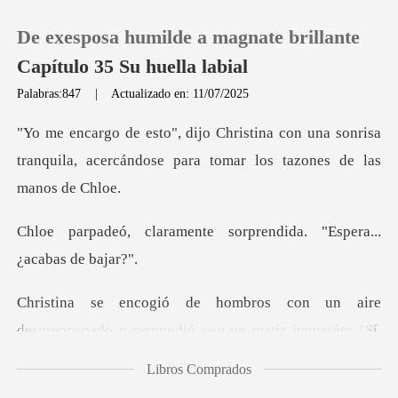
De exesposa humilde a magnate brillante
Capítulo 35 Su huella labial
Palabras:847
|
Actualizado en: 11/07/2025
0
on una sonrisa
tranquila, acercándose par
Recargar
nte sorprendida. "Esper
Historia
Salir
espreocupado y respondió con un matiz juguetó
Instalar APP
Libros Comprados