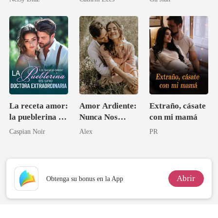
tío de mi esposo.
CEO
discapacitado
La receta amor:
Amor Ardiente:
Extraño, cásate
la pueblerina es
Nunca Nos
con mi mamá
una doctora
Separaremos
Caspian Noir
Alex
PR
extraordinaria
Abrir
Obtenga su bonus en la App