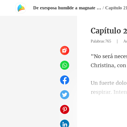
De exesposa humilde a magnate brillante
/
Capítulo 2
Capítulo 
|
Palabras:765
Ac
respirar. Inten