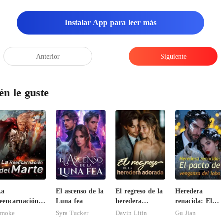
Instalar App para leer más
Anterior
Siguiente
én le guste
La
El ascenso de la
El regreso de la
Heredera
eencarnación
Luna fea
heredera
renacida: El
el Marte
adorada
pacto de
Smoke
Syra Tucker
Davin Litin
Gu Jian
venganza del