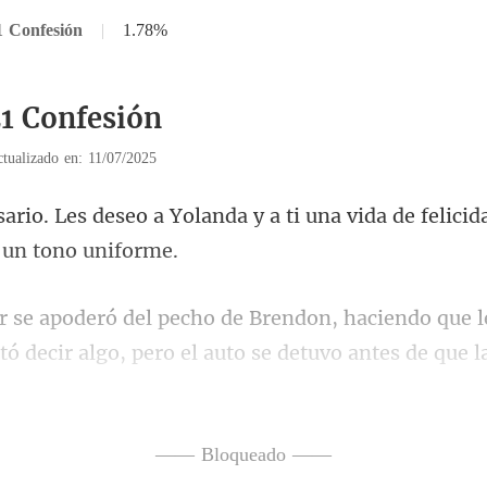
1 Confesión
|
1.78%
21 Confesión
tualizado en: 11/07/2025
nda y a ti una vida de felicid
e 
tó decir algo, pero el auto se d
idamente, dejándol
—— Bloqueado ——