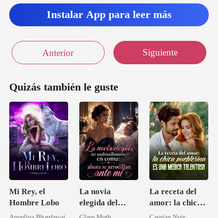
Instalar App para leer más
Siguiente
Anterior
Quizás también le guste
Mi Rey, el
La novia
La receta del
Hombre Lobo
elegida del
amor: la chica
multimillonario
pueblerina es
Angelina Bhardawaj.
Glare Moth
Caspian Noir