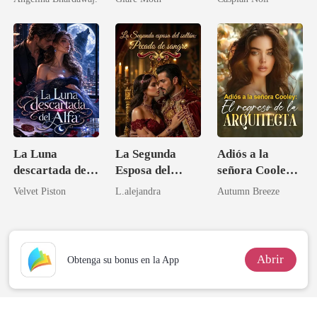
en coma: ahora
una médica
se arrodillan
talentosa
ante mí
La Luna
La Segunda
Adiós a la
descartada del
Esposa del
señora Cooley:
Alfa
Sultán: Pecado
El regreso de la
Velvet Piston
L.alejandra
Autumn Breeze
de Sangre
arquitecta
Abrir
Obtenga su bonus en la App