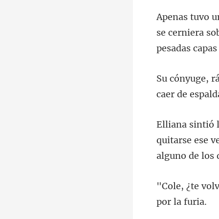
se cerniera sob
cae
quitarse ese v