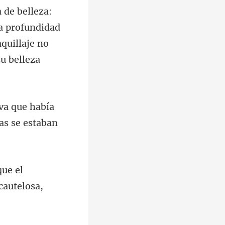
la profundidad
quillaje n
iva que había
que el