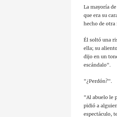
que era su car
ella; su alient
rdón
guien
espectáculo, 