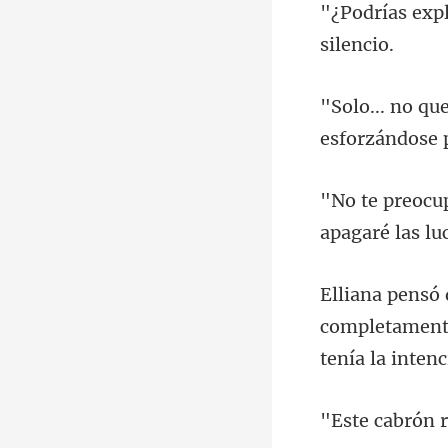
es
apagaré las
completamente 