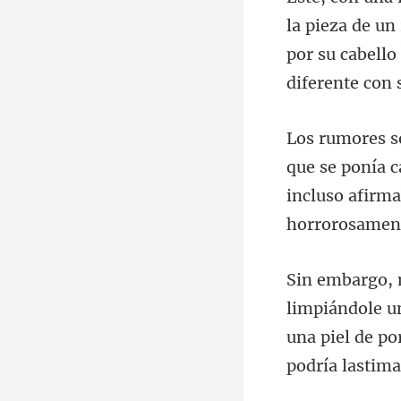
eza de un
por su cabello
incluso afirm
dole u
una piel de