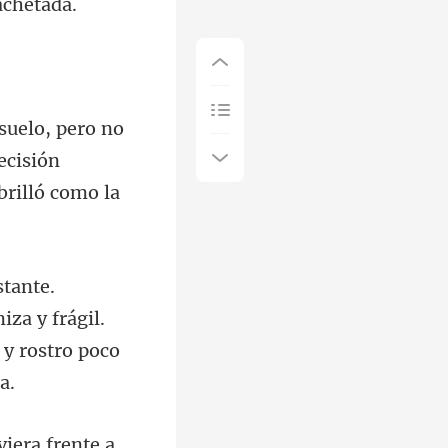
ecisión
za y frágil.