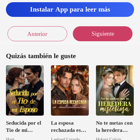
Instalar App para leer más
Siguiente
Anterior
Quizás también le guste
Seducida por el
La esposa
No te metas con
Tío de mi
rechazada es
la heredera
Esposo
multimillonaria
misteriosa
Hani
Leeland Lizardo
Hobart Colvin