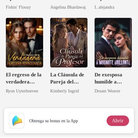
Durmiendo con
Sultán: Pecado
Fishin' Floozy
Angelina Bhardawaj.
L.alejandra
el tío de mi
de Sangre
prometido
El regreso de la
La Cláusula de
De exesposa
verdadera
Pareja del
humilde a
heredera
Profesor
magnate
Ryon Uyterhoeven
Kimberly Ingrid
Dream Weaver
abandonada
brillante
Abrir
Obtenga su bonus en la App