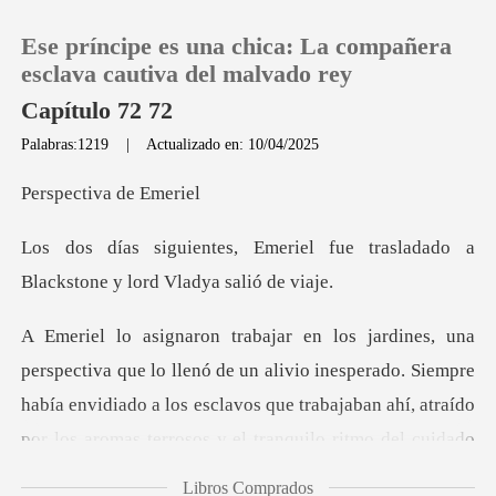
Ese príncipe es una chica: La compañera
esclava cautiva del malvado rey
Capítulo 72 72
Palabras:1219
|
Actualizado en: 10/04/2025
0
tiva de
Recargar
el fue trasladado a
Blackstone
Historia
Salir
ó de un alivio inesperado. Siempre
había envidiado a los esclavos que trabaj
Instalar APP
Libros Comprados