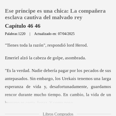
Ese príncipe es una chica: La compañera
esclava cautiva del malvado rey
Capítulo 46 46
Palabras:1220
|
Actualizado en: 07/04/2025
0
razón", respon
Recargar
a cabeza de go
Historia
los Urekais tenemos una larga
Salir
esperanza de vida y, desafortunadamente, guardamos
ren
Instalar APP
Libros Comprados