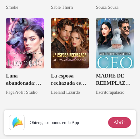
del Marte
salvaje?
Smoke
Sable Thorn
Souza Souza
Luna
La esposa
MADRE DE
abandonada:
rechazada es
REEMPLAZO
Ahora intocable
multimillonaria
SOMETIDA AL
PageProfit Studio
Leeland Lizardo
Escritorapalacio
CEO
Abrir
Obtenga su bonus en la App