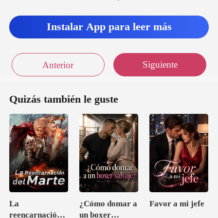
Instalar App para leer más
Siguiente
Anterior
Quizás también le guste
La
¿Cómo domar a
Favor a mi jefe
reencarnación
un boxer