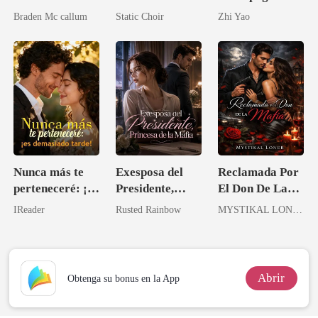
esposa no
boda humillante
el padre de mi
Braden Mc callum
Static Choir
Zhi Yao
deseada
mejor amiga
Nunca más te
Exesposa del
Reclamada Por
perteneceré: ¡es
Presidente,
El Don De La
demasiado
Princesa de la
Mafia
IReader
Rusted Rainbow
MYSTIKAL LONER
tarde!
Mafia
Abrir
Obtenga su bonus en la App