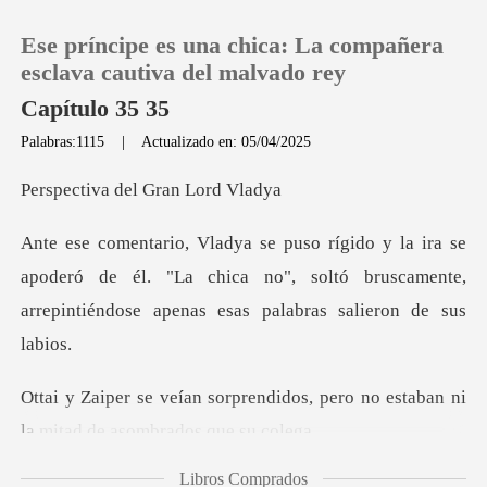
Ese príncipe es una chica: La compañera
esclava cautiva del malvado rey
Capítulo 35 35
Palabras:1115
|
Actualizado en: 05/04/2025
0
a del Gran
Recargar
apoderó de él. "La chica no", soltó bruscamente,
Historia
arrepi
Salir
didos, pero no estaban ni
Instalar APP
la mi
Libros Comprados
teresado en la c