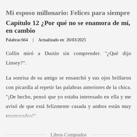
Mi esposo millonario: Felices para siempre
Capítulo 12 ¿Por qué no se enamora de mí,
en cambio
Palabras:664
|
Actualizado en: 26/03/2025
0
n sin comprender. "
Recargar
Historia
las palabras anteriores de la chica.
"¡De hecho, pensó que yo estaba interesado
Salir
Instalar APP
mentó. "¿Lo ent
Libros Comprados