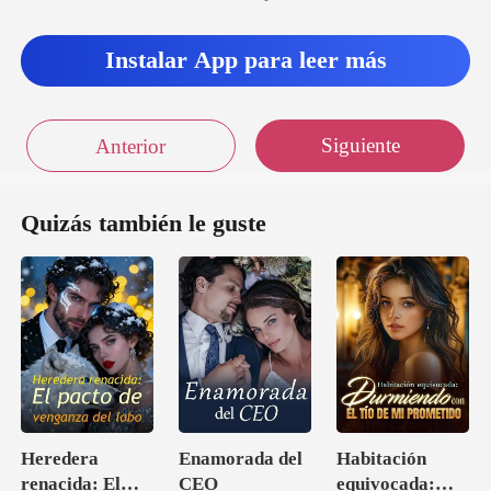
Instalar App para leer más
Siguiente
Anterior
Quizás también le guste
Heredera
Enamorada del
Habitación
renacida: El
CEO
equivocada: