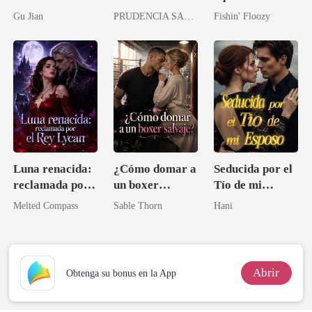
pacto de
Durmiendo con
Gu Jian
PRUDENCIA SANDOVAL
Fishin' Floozy
venganza del
el tío de mi
lobo
prometido
Luna renacida:
¿Cómo domar a
Seducida por el
reclamada por
un boxer
Tío de mi
el Rey Lycan
salvaje?
Esposo
Melted Compass
Sable Thorn
Hani
Abrir
Obtenga su bonus en la App