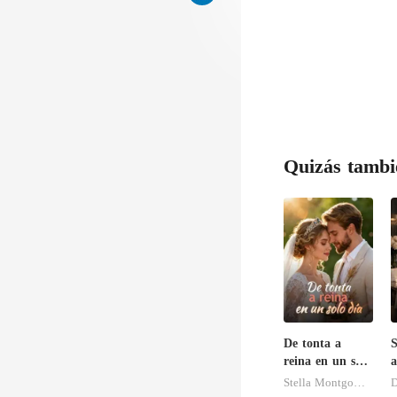
Quizás tambi
De tonta a
S
reina en un solo
a
día
a
Stella Montgomery
D