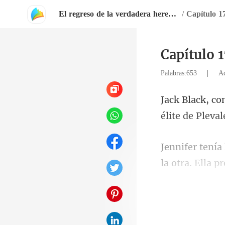
El regreso de la verdadera heredera abandonada
/
Capítulo 17
Capítulo 1
|
Palabras:653
Ac
la otra. Ella p