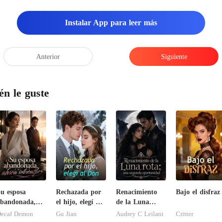
Instalar App para leer más
Anterior
Siguiente
én le guste
u esposa
Rechazada por
Renacimiento
Bajo el disfraz
bandonada,
el hijo, elegí al
de la Luna
hora intocable
Don
rota: una
ecaf Demon
Gu Jian
Audrey C Leilani
Critter
segunda