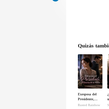
Quizás tambi
Exesposa del
Presidente,
u
Princesa de la
s
Rusted Rainbow
S
Mafia