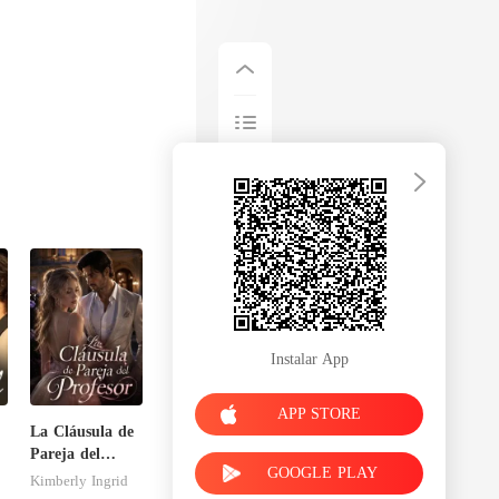
Instalar App
APP STORE
La Cláusula de
Pareja del
GOOGLE PLAY
Profesor
Kimberly Ingrid