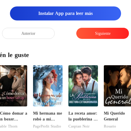
Instalar App para leer más
Anterior
Siguiente
én le guste
¿Cómo domar a
Mi hermana me
La receta amor:
Mi Querido
n boxer
robó a mi
la pueblerina es
General
alvaje?
compañero y se
una doctora
able Thorn
PageProfit Studio
Caspian Noir
Rosario
lo permití
extraordinaria