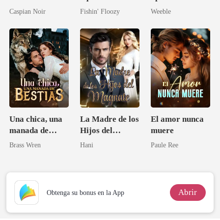
pueblerina es
Durmiendo con
el CEO
Caspian Noir
Fishin' Floozy
Weeble
una médica
el tío de mi
talentosa
prometido
Una chica, una
La Madre de los
El amor nunca
manada de
Hijos del
muere
bestias
Magnate
Brass Wren
Hani
Paule Ree
Abrir
Obtenga su bonus en la App