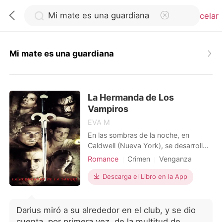
Cancelar
Mi mate es una guardiana
0
La Hermanda de Los
Recargar
Vampiros
EVA M
Historia
En las sombras de la noche, en
Caldwell (Nueva York), se desarrolla
una sorda y cruel guerra entre los
Romance
Crimen
Venganza
Salir
vampiros y sus verdugos. Y existe
Maldición
Vampiros
Mafia
una hermandad secreta de seis
Descarga el Libro en la App
Lujuria/Erótica
vampiros guerreros, los defensores
Instalar APP
Arrogante/Dominante
de toda su raza. Ninguno de ellos
desea aniquilar a sus enemigos con
Darius miró a su alrededor en el club, y se dio
tanta ansia como Wrath, el campeón
cuenta, por primera vez, de la multitud de