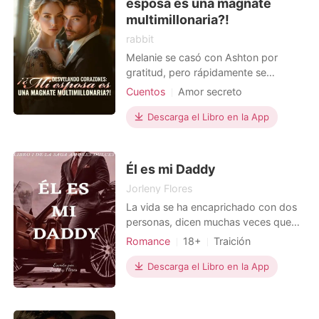
esposa es una magnate
multimillonaria?!
rabbit
Melanie se casó con Ashton por
gratitud, pero rápidamente se
encontró atrapada en un laberinto de
Cuentos
Amor secreto
desafíos constantes. A pesar de esas
Identidad oculta
CEO
luchas, se mantuvo fiel a su
Descarga el Libro en la App
Múltiples identidades
compromiso con el matrimonio. En la
habitación del hospital, Ashton sin
consideración le sacó sangre,
Él es mi Daddy
ignorando su incomodidad. Este
Jorleny Flores
La vida se ha encaprichado con dos
personas, dicen muchas veces que
las almas gemelas están destinadas a
Romance
18+
Traición
encontrarse sin importar el tiempo
Venganza
CEO
Encantadora
que transcurra. Es por eso que
Descarga el Libro en la App
cuando la muerte decide visitarles a
los dos en distintas etapas de sus
vidas, ellos deciden salir adelante a