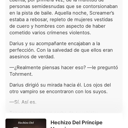
de la Hermandad de la Daga Negra...
personas semidesnudas que se contorsionaban
Wrath, el vampiro de raza más pura
en la pista de baile. Aquella noche, Screamer’s
de los que aún pueblan la tierra, tiene
estaba a rebosar, repleto de mujeres vestidas
una deuda pendiente con los que,
de cuero y hombres con aspecto de haber
hace siglos, mataron a sus padres.
cometido varios crímenes violentos.
Cuando cae muerto uno de sus más
fieles guerreros, dejando huérfana a
Darius y su acompañante encajaban a la
una muchacha mestiza, ignorante de
perfección. Con la salvedad de que ellos eran
su herencia y su destino, no le queda
asesinos de verdad.
más remedio que arrastrar a la bella
joven al mundo de los no-muertos.
—¿Realmente piensas hacer eso? —le preguntó
Traicionada por la debilidad de su
Tohrment.
cuerpo, Beth Randall se ve impotente
para resistir los avances de ese
Darius dirigió su mirada hacia él. Los ojos del
desconocido, increíblemente
otro vampiro se encontraron con los suyos.
atractivo, que la visita cada noche,
envuelto en las sombras. Sus historias
—Sí. Así es.
sobre la Hermandad la aterran y la
fascinan... y su simple roce hace que
Tohrment bebió un sorbo de su whisky
salte la chispa de un fuego que
escocés. Una sonrisa lúgubre asomó a su
Hechizo Del Príncipe
puede acabar consumiéndoles a los
rostro, dejando entrever, fugazmente, las