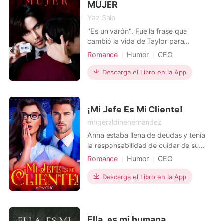
MUJER
Yaz Salo
"Es un varón". Fue la frase que
cambió la vida de Taylor para
siempre. Taylor Bizzozzero era el
Romance
Humor
CEO
único hijo de Massimo, presidente de
De amigos a amados
Secretario
la multimillonaria agencia de viajes
Descarga el Libro en la App
Dramático
Amor en la oficina
"Traveling". Massimo preparaba a
Arrogante/Dominante
Taylor para ser su sucesor, pero en
cuanto terminó su carrera
¡Mi Jefe Es Mi Cliente!
universitaria, fue enviado por su a
mhgeraldinehernandez
Anna estaba llena de deudas y tenía
la responsabilidad de cuidar de su
abuelo Braulio, por lo que aceptó
Romance
Humor
CEO
trabajar con el hombre del que
Matrimonio por contrato
siempre estuvo enamorada, pero
Descarga el Libro en la App
Arrogante/Dominante
descubrió que él había cambiado
volviéndose un hombre mujeriego,
odioso, resentido y burlista llenándola
de decepción. El acoso de
Ella, es mi humana