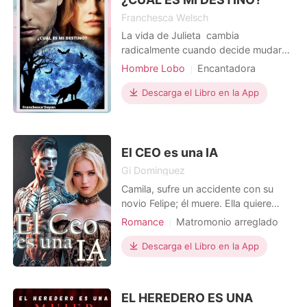
Franchesca Welsch
La vida de Julieta cambia
radicalmente cuando decide mudarse
con sus hermanos mayores al pueblo
Hombre Lobo
Encantadora
de Ken. Nunca pensó que conocería
Arrogante/Dominante
a dos hombres muy distintos entre sí,
Descarga el Libro en la App
Protagonista Poderosa
pero con el mismo objetivo ELLA
Fernando, alpha de la manada Luna
Blanca, lleva muchos años buscando
a su mate, pero nu
El CEO es una IA
Gi Dominguez
Camila, sufre un accidente con su
novio Felipe; él muere. Ella quiere
seguir adelante con su vida. Termina
Romance
Matromonio arreglado
la universidad, comienza a trabajar en
CEO
Hermoso
una importante empresa. Sin esperar,
Descarga el Libro en la App
Amor en la oficina
volver a ver a Felipe. Aunque no es la
misma persona, sino una IA. Él no la
conoce. Ella, no sabe que hacer.
EL HEREDERO ES UNA
¿Quié