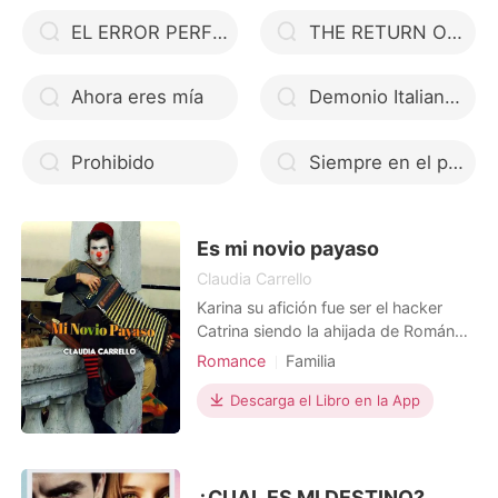
EL ERROR PERFECTO
THE RETURN OF KINGDOM
Ahora eres mía
Demonio Italiano — Venganza Italiana I
Prohibido
Siempre en el pasado y siempre en el futuro
Es mi novio payaso
Claudia Carrello
Karina su afición fue ser el hacker
Catrina siendo la ahijada de Román
igual que Arturo quien tomo el título
Romance
Familia
de Catrín decidió dejarlo atrás y ser
Amor a primera vista
Mafia
esa persona llevando una vida
Descarga el Libro en la App
ordinaria común con inteligencia
hasta que conoce y se enamora de
quien menos imaginaba siendo un
payaso de fiesta. Oliver
¿CUAL ES MI DESTINO?