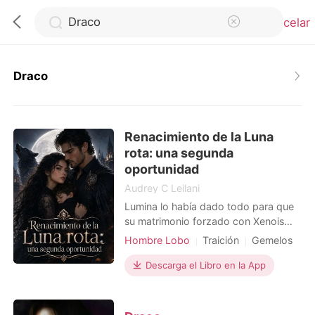
Cancelar
Draco
0
Renacimiento de la Luna
Recargar
rota: una segunda
oportunidad
Historia
Audrey C Leilani
Lumina lo había dado todo para que
su matrimonio forzado con Xenois
Salir
funcionara, aunque solo fuera por el
Hombre Lobo
Traición
Gemelos
bien de su hijo. Pero con Riley y
Aristocracia
Encantador
Sophia, la exnovia de este y su hijo,
Descarga el Libro en la App
Instalar APP
Dramático
Renacimiento
siempre en escena, cada batalla
Moderno
Tema-Familia
estaba perdida antes de empezar.
Ollie, pobre hijo de Lumina y Xenois,